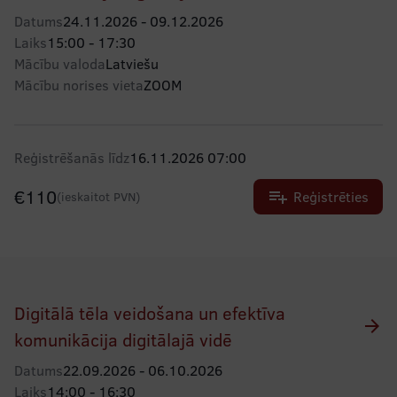
Datums
24.11.2026 - 09.12.2026
Laiks
15:00 - 17:30
Mācību valoda
Latviešu
Mācību norises vieta
ZOOM
Reģistrēšanās līdz
16.11.2026 07:00
€
110
playlist_add
Reģistrēties
(ieskaitot PVN)
Digitālā tēla veidošana un efektīva
arrow_forward
komunikācija digitālajā vidē
Datums
22.09.2026 - 06.10.2026
Laiks
14:00 - 16:30