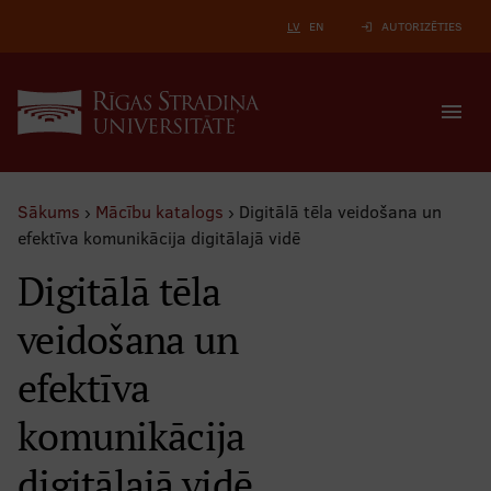
LV
EN
AUTORIZĒTIES
login
menu
Sākums
›
Mācību katalogs
›
Digitālā tēla veidošana un
efektīva komunikācija digitālajā vidē
Digitālā tēla
veidošana un
efektīva
komunikācija
digitālajā vidē