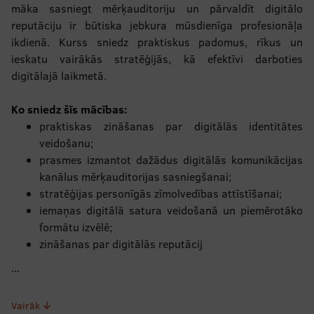
māka sasniegt mērķauditoriju un pārvaldīt digitālo
reputāciju ir būtiska jebkura mūsdienīga profesionāļa
ikdienā. Kurss sniedz praktiskus padomus, rīkus un
ieskatu vairākās stratēģijās, kā efektīvi darboties
digitālajā laikmetā.
Ko sniedz šīs mācības:
praktiskas zināšanas par digitālās identitātes
veidošanu;
prasmes izmantot dažādus digitālās komunikācijas
kanālus mērķauditorijas sasniegšanai;
stratēģijas personīgās zīmolvedības attīstīšanai;
iemaņas digitālā satura veidošanā un piemērotāko
formātu izvēlē;
zināšanas par digitālās reputācij
...
Vairāk
arrow_downward