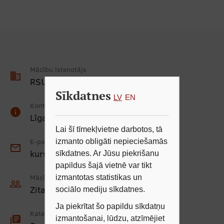
Mācību īstenotājs
business
RSU Mūžizglītības centrs
Sīkdatnes
LV
EN
Kontaktpersona
info
Līga Stucere
Lai šī tīmekļvietne darbotos, tā
E-pasts
izmanto obligāti nepieciešamās
mail_outline
kursi@rsu.lv
sīkdatnes. Ar Jūsu piekrišanu
papildus šajā vietnē var tikt
Mācībspēks/-i
izmantotas statistikas un
people_outline
Zita Lazdāne
sociālo mediju sīkdatnes.
Ja piekrītat šo papildu sīkdatņu
Kategorijas
izmantošanai, lūdzu, atzīmējiet
library_books