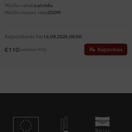
Mācību valoda
Latviešu
Mācību norises vieta
ZOOM
Reģistrēšanās līdz
14.09.2026 06:00
€
110
playlist_add
Reģistrēties
(ieskaitot PVN)